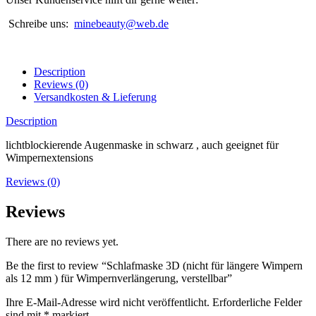
mm
Schreibe uns:
minebeauty@web.de
)
für
Wimpernverlängerung,
verstellbar
Description
quantity
Reviews (0)
Versandkosten & Lieferung
Description
lichtblockierende Augenmaske in schwarz , auch geeignet für
Wimpernextensions
Reviews (0)
Reviews
There are no reviews yet.
Be the first to review “Schlafmaske 3D (nicht für längere Wimpern
als 12 mm ) für Wimpernverlängerung, verstellbar”
Ihre E-Mail-Adresse wird nicht veröffentlicht.
Erforderliche Felder
sind mit
*
markiert