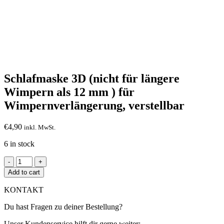
Click to enlarge
Schlafmaske 3D (nicht für längere
Wimpern als 12 mm ) für
Wimpernverlängerung, verstellbar
€
4,90
inkl. MwSt.
6 in stock
Schlafmaske
3D
Add to cart
(nicht
für
KONTAKT
längere
Wimpern
Du hast Fragen zu deiner Bestellung?
als
12
Unser Kundenservice hilft dir gerne weiter: