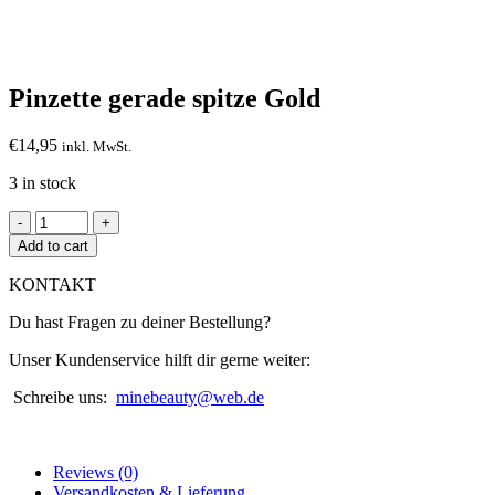
Click to enlarge
Pinzette gerade spitze Gold
€
14,95
inkl. MwSt.
3 in stock
Pinzette
gerade
Add to cart
spitze
Gold
KONTAKT
quantity
Du hast Fragen zu deiner Bestellung?
Unser Kundenservice hilft dir gerne weiter:
Schreibe uns:
minebeauty@web.de
Reviews (0)
Versandkosten & Lieferung