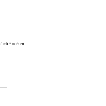
nd mit
*
markiert