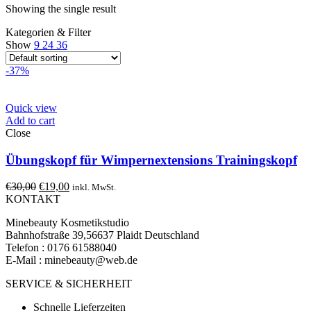
Showing the single result
Kategorien & Filter
Show
9
24
36
-37%
Quick view
Add to cart
Close
Übungskopf für Wimpernextensions Trainingskopf
€
30,00
€
19,00
inkl. MwSt.
KONTAKT
Minebeauty Kosmetikstudio
Bahnhofstraße 39,56637 Plaidt Deutschland
Telefon : ‭‭0176 61588040‬‬
E-Mail : minebeauty@web.de
SERVICE & SICHERHEIT
Schnelle Lieferzeiten