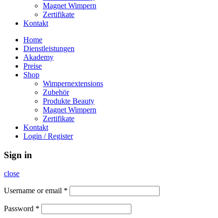
Magnet Wimpern
Zertifikate
Kontakt
Home
Dienstleistungen
Akademy
Preise
Shop
Wimpernextensions
Zubehör
Produkte Beauty
Magnet Wimpern
Zertifikate
Kontakt
Login / Register
Sign in
close
Username or email
*
Password
*