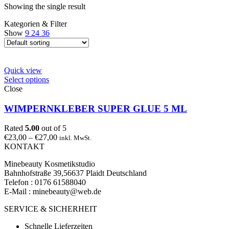
Showing the single result
Kategorien & Filter
Show
9
24
36
Quick view
Select options
Close
WIMPERNKLEBER SUPER GLUE 5 ML
Rated
5.00
out of 5
€
23,00
–
€
27,00
inkl. MwSt.
KONTAKT
Minebeauty Kosmetikstudio
Bahnhofstraße 39,56637 Plaidt Deutschland
Telefon : ‭‭0176 61588040‬‬
E-Mail : minebeauty@web.de
SERVICE & SICHERHEIT
Schnelle Lieferzeiten